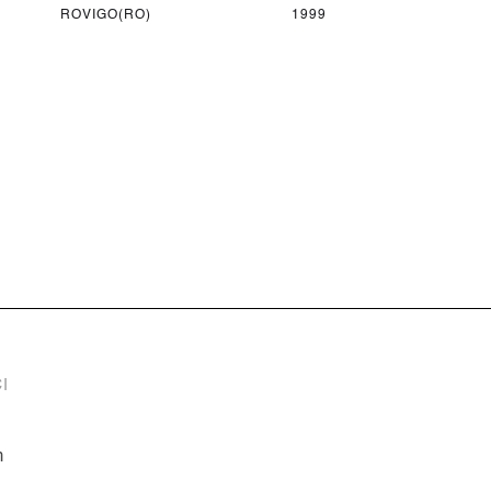
ROVIGO(RO)
1999
I
m