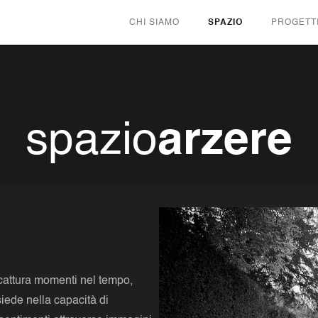
CHI SIAMO
SPAZIO
PROGETT
spazio
arzere
 cattura momenti nel tempo,
siede nella capacità di