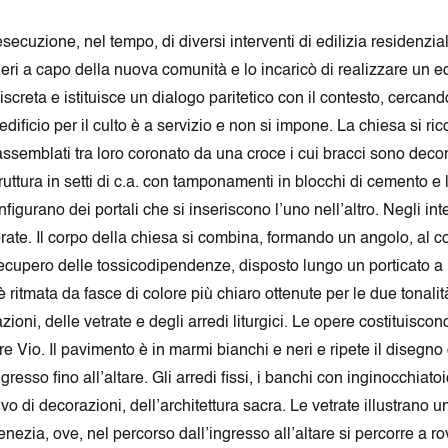
ll'esecuzione, nel tempo, di diversi interventi di edilizia residenz
a capo della nuova comunità e lo incaricò di realizzare un edifi
iscreta e istituisce un dialogo paritetico con il contesto, cercand
l’edificio per il culto è a servizio e non si impone. La chiesa si
o assemblati tra loro coronato da una croce i cui bracci sono decor
ruttura in setti di c.a. con tamponamenti in blocchi di cemento e 
igurano dei portali che si inseriscono l’uno nell’altro. Negli inte
lorate. Il corpo della chiesa si combina, formando un angolo, al 
recupero delle tossicodipendenze, disposto lungo un porticato a 
 è ritmata da fasce di colore più chiaro ottenute per le due tonalit
ni, delle vetrate e degli arredi liturgici. Le opere costituiscon
re Vio. Il pavimento è in marmi bianchi e neri e ripete il disegno
resso fino all’altare. Gli arredi fissi, i banchi con inginocchiatoi
rivo di decorazioni, dell’architettura sacra. Le vetrate illustrano
nezia, ove, nel percorso dall’ingresso all’altare si percorre a ro